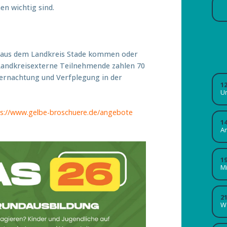
en wichtig sind.
ie aus dem Landkreis Stade kommen oder
 Landkreisexterne Teilnehmende zahlen 70
bernachtung und Verfplegung in der
1
Um
ps://www.gelbe-broschuere.de/angebote
1
A
1
M
2
W