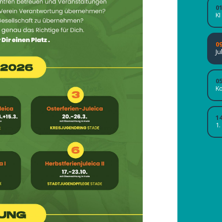
0
KI
09
Ju
0
Ko
1
1.